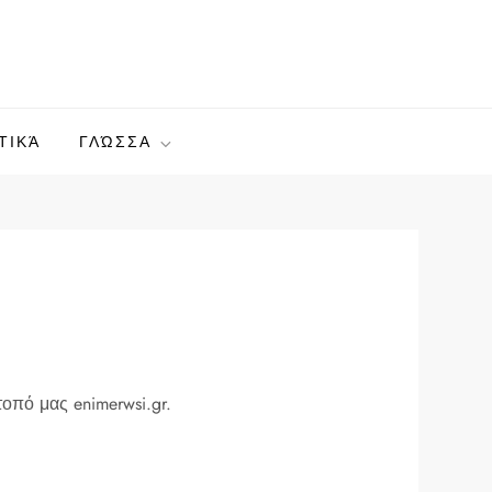
ΤΙΚΆ
ΓΛΏΣΣΑ
οπό μας enimerwsi.gr.